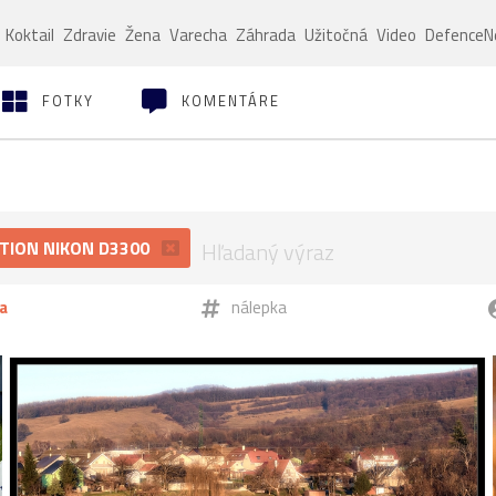
Koktail
Zdravie
Žena
Varecha
Záhrada
Užitočná
Video
Defence
FOTKY
KOMENTÁRE
TION NIKON D3300
a
nálepka