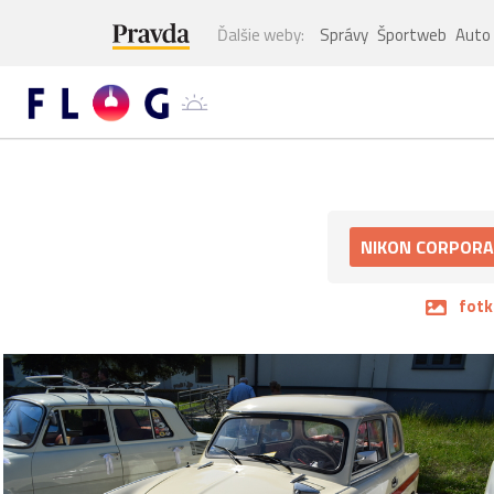
Ďalšie weby:
Správy
Športweb
Auto
NIKON CORPORA
fotk