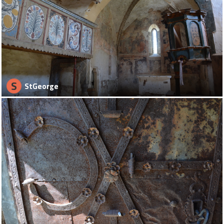
S
StGeorge