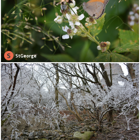
S
StGeorge