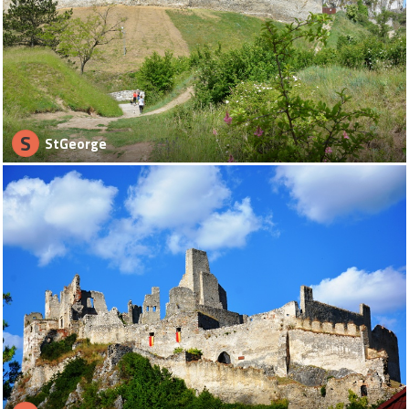
S
StGeorge