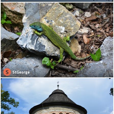
S
StGeorge