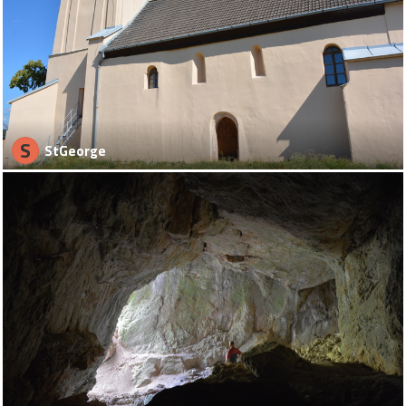
S
StGeorge