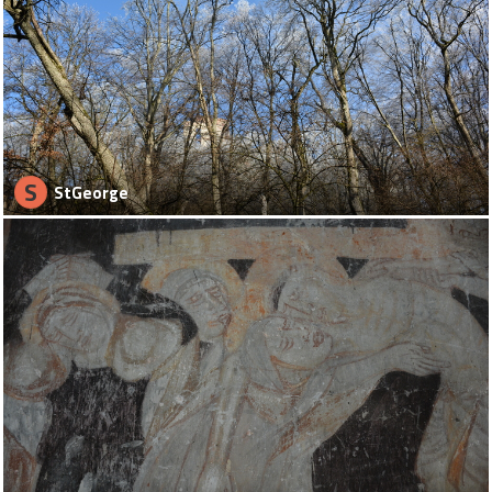
S
StGeorge