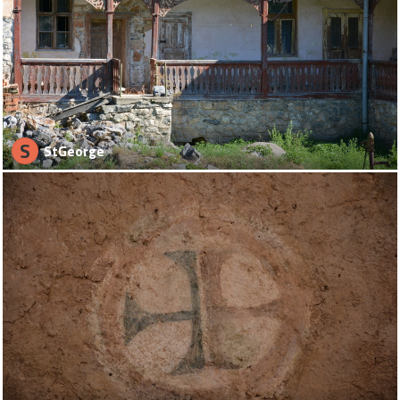
S
StGeorge