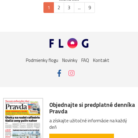
1
2
3
...
9
Podmienky flogu
Novinky
FAQ
Kontakt
Objednajte si predplatné denníka
Pravda
a získajte užitočné informácie na každý
deň