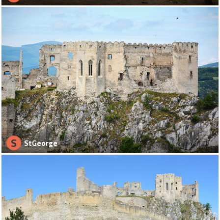
S
StGeorge