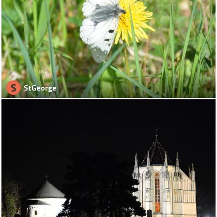
S
StGeorge