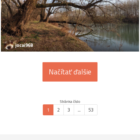
jocai968
Načítať ďalšie
Stránka číslo
1
2
3
...
53