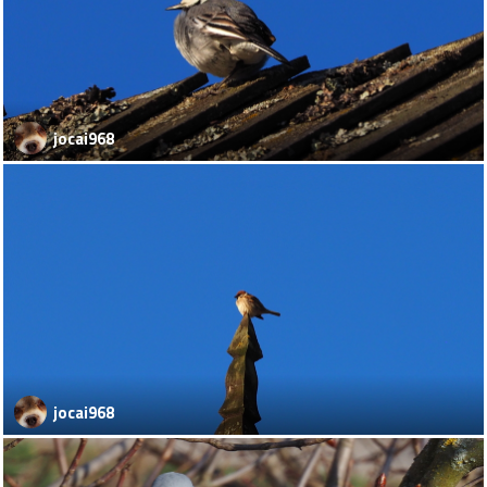
jocai968
jocai968