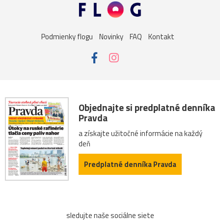
Podmienky flogu
Novinky
FAQ
Kontakt
Objednajte si predplatné denníka
Pravda
a získajte užitočné informácie na každý
deň
Predplatné denníka Pravda
sledujte naše sociálne siete