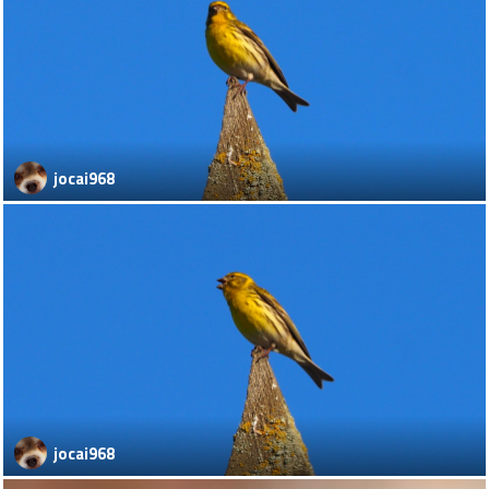
jocai968
jocai968