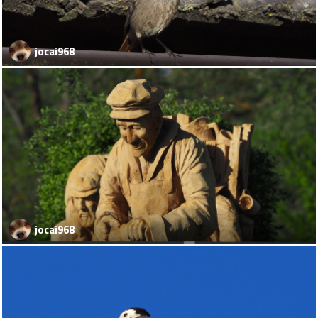
jocai968
jocai968