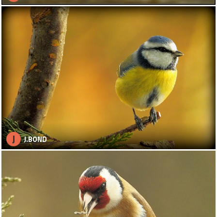
J
J.BOND