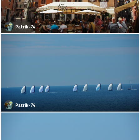
Patrik-74
Patrik-74