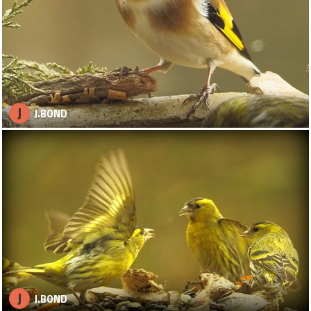
J
J.BOND
J
J.BOND