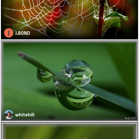
J
J.BOND
whitehill