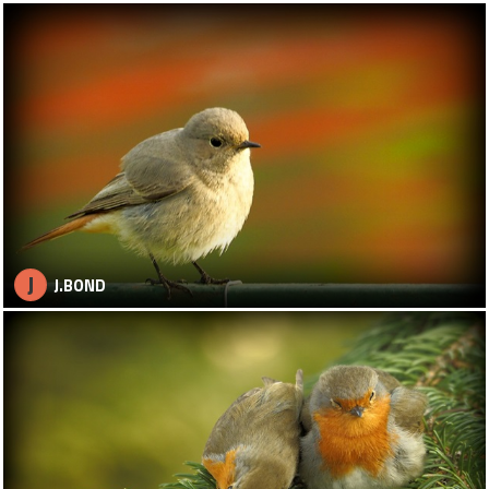
J
J.BOND