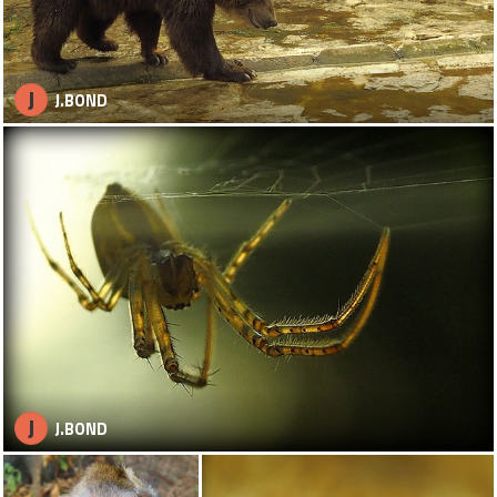
J
J.BOND
J
J.BOND