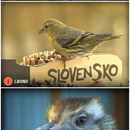
J
J.BOND