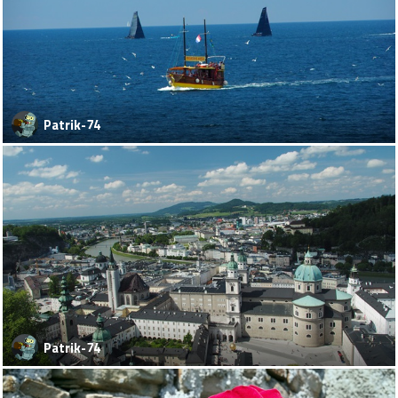
Patrik-74
Patrik-74