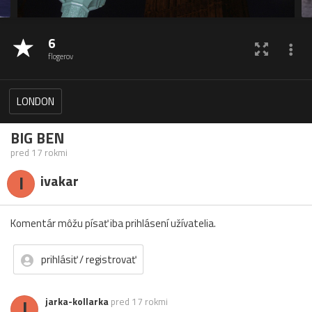
6
flogerov
LONDON
BIG BEN
pred 17 rokmi
I
ivakar
Komentár môžu písať iba prihlásení užívatelia.
prihlásiť / registrovať
J
jarka-kollarka
pred 17 rokmi