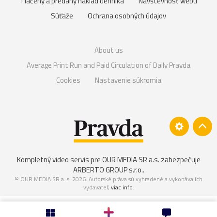
Tlačený a predaný náklad denníka
Návštevnosť webu
Súťaže
Ochrana osobných údajov
About us
Average Print Run and Paid Circulation of Daily Pravda
Cookies
Nastavenie súkromia
Kompletný video servis pre OUR MEDIA SR a.s. zabezpečuje
ARBERTO GROUP s.r.o.
.
© OUR MEDIA SR a. s. 2026. Autorské práva sú vyhradené a vykonáva ich
vydavateľ,
viac info
.