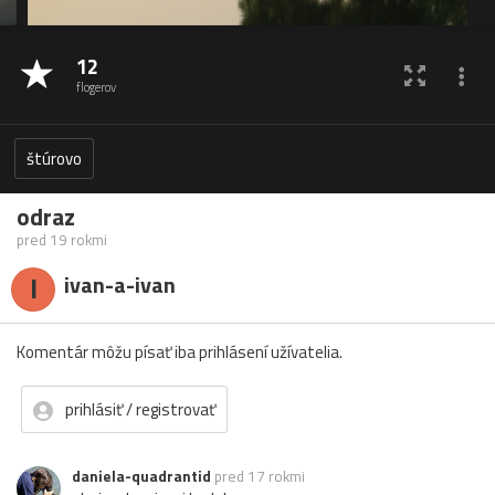
12
flogerov
štúrovo
odraz
pred 19 rokmi
I
ivan-a-ivan
Komentár môžu písať iba prihlásení užívatelia.
prihlásiť / registrovať
daniela-quadrantid
pred 17 rokmi