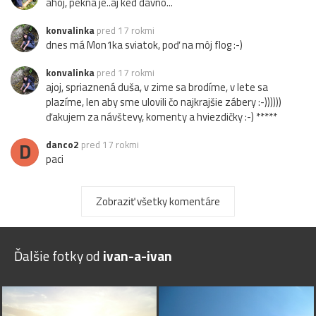
ahoj, pekna je..aj ked davno...
konvalinka
pred 17 rokmi
dnes má Mon1ka sviatok, poď na môj flog :-)
konvalinka
pred 17 rokmi
ajoj, spriaznená duša, v zime sa brodíme, v lete sa
plazíme, len aby sme ulovili čo najkrajšie zábery :-))))))
ďakujem za návštevy, komenty a hviezdičky :-) *****
D
danco2
pred 17 rokmi
paci
Zobraziť všetky komentáre
Ďalšie fotky od
ivan-a-ivan