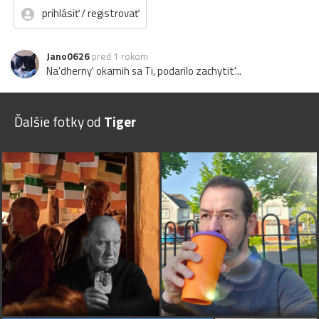
prihlásiť / registrovať
Jano0626
pred 1 rokom
Na'dherny' okamih sa Ti, podarilo zachytit'...
Ďalšie fotky od
Tiger