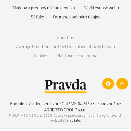
Tlačený a predaný náklad denníka
Návštevnosť webu
Súťaže
Ochrana osobných údajov
About us
Average Print Run and Paid Circulation of Daily Pravda
Cookies
Nastavenie súkromia
Kompletný video servis pre OUR MEDIA SR a.s. zabezpečuje
ARBERTO GROUP s.r.o.
.
© OUR MEDIA SR a. s. 2026. Autorské práva sú vyhradené a vykonáva ich
vydavateľ,
viac info
.