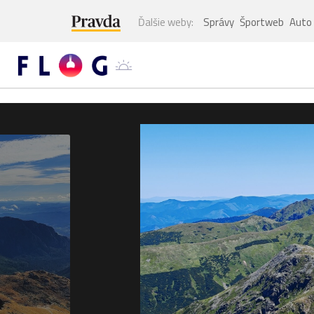
Ďalšie weby:
Správy
Športweb
Auto