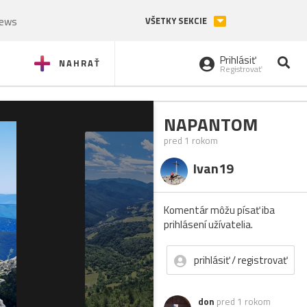
News
VŠETKY SEKCIE
Prihlásiť
NAHRAŤ
Registrovať
NAPANTOM
pred 1 rokom
Ivan19
Komentár môžu písať iba
prihlásení užívatelia.
prihlásiť / registrovať
don
pred 1 rokom