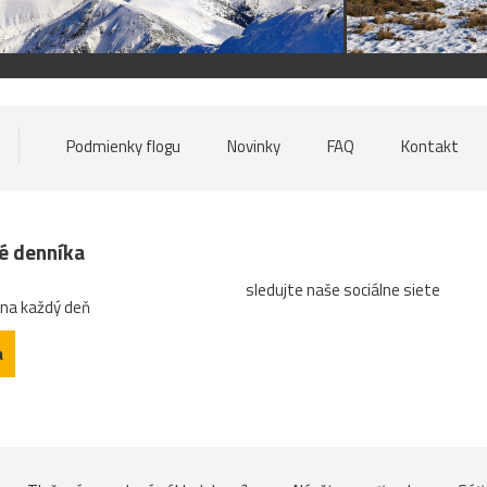
Podmienky flogu
Novinky
FAQ
Kontakt
né denníka
sledujte naše sociálne siete
 na každý deň
a