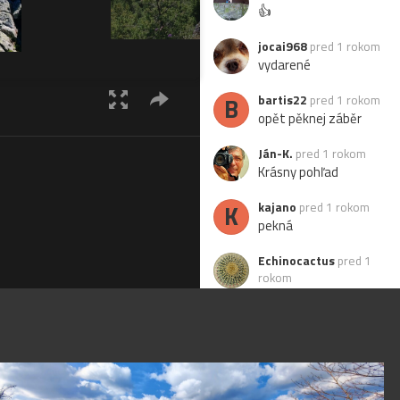
👍
jocai968
pred 1 rokom
vydarené
B
bartis22
pred 1 rokom
opět pěknej záběr
Ján-K.
pred 1 rokom
Krásny pohľad
K
kajano
pred 1 rokom
pekná
Echinocactus
pred 1
rokom
Krása !