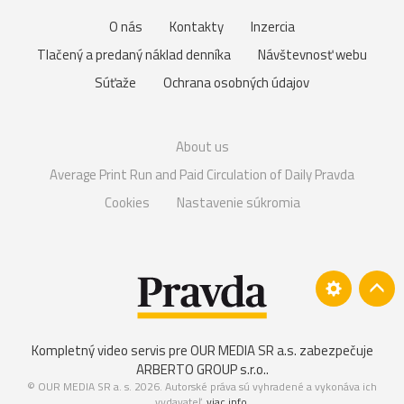
O nás
Kontakty
Inzercia
Tlačený a predaný náklad denníka
Návštevnosť webu
Súťaže
Ochrana osobných údajov
About us
Average Print Run and Paid Circulation of Daily Pravda
Cookies
Nastavenie súkromia
Kompletný video servis pre OUR MEDIA SR a.s. zabezpečuje
ARBERTO GROUP s.r.o.
.
© OUR MEDIA SR a. s. 2026. Autorské práva sú vyhradené a vykonáva ich
vydavateľ,
viac info
.