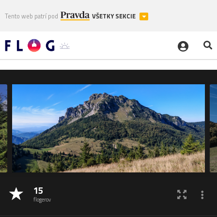
Tento web patrí pod
VŠETKY SEKCIE
15
flogerov