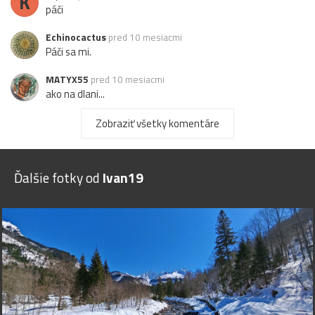
K
páči
Echinocactus
pred 10 mesiacmi
Páči sa mi.
MATYX55
pred 10 mesiacmi
ako na dlani...
Zobraziť všetky komentáre
Ďalšie fotky od
Ivan19