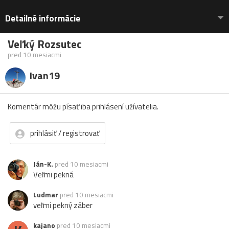
Detailné informácie
Veľký Rozsutec
pred 10 mesiacmi
Ivan19
Komentár môžu písať iba prihlásení užívatelia.
prihlásiť / registrovať
Ján-K.
pred 10 mesiacmi
Veľmi pekná
Ludmar
pred 10 mesiacmi
veľmi pekný záber
kajano
pred 10 mesiacmi