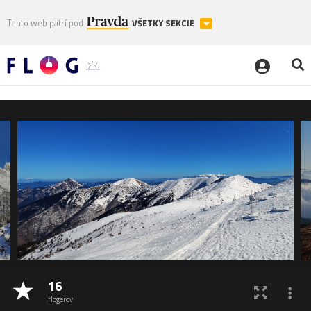
Tento web patrí pod
VŠETKY SEKCIE
16
flogerov