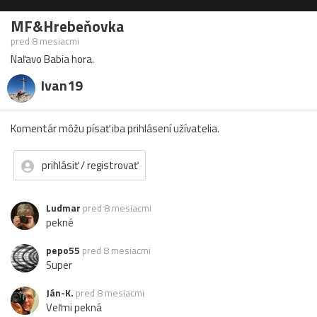
MF&Hrebeňovka
pred 8 mesiacmi
Naľavo Babia hora.
Ivan19
Komentár môžu písať iba prihlásení užívatelia.
prihlásiť / registrovať
Ludmar
pred 8 mesiacmi
pekné
pepo55
pred 8 mesiacmi
Super
Ján-K.
pred 8 mesiacmi
Veľmi pekná