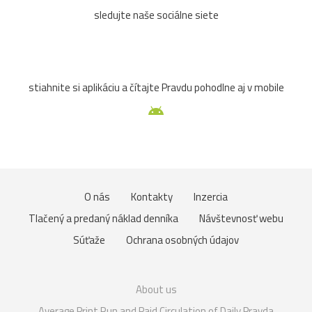
sledujte naše sociálne siete
stiahnite si aplikáciu a čítajte Pravdu pohodlne aj v mobile
O nás
Kontakty
Inzercia
Tlačený a predaný náklad denníka
Návštevnosť webu
Súťaže
Ochrana osobných údajov
About us
Average Print Run and Paid Circulation of Daily Pravda