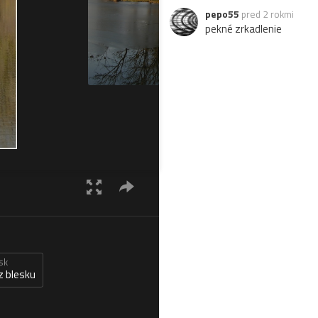
pepo55
pred 2 rokmi
pekné zrkadlenie
sk
z blesku