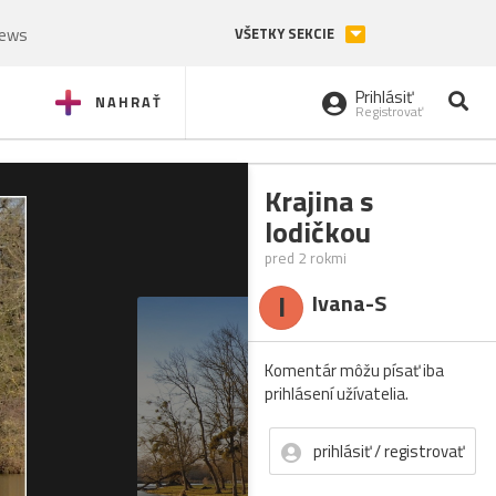
News
VŠETKY SEKCIE
Prihlásiť
NAHRAŤ
Registrovať
Krajina s
lodičkou
pred 2 rokmi
I
Ivana-S
Komentár môžu písať iba
prihlásení užívatelia.
prihlásiť / registrovať