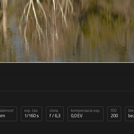
dialenosť
exp. čas
clona
kompenzacia exp.
ISO
ble
 mm
1/160 s
f / 6,3
0,0 EV
200
be