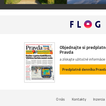
Objednajte si predplat
Pravda
a získajte užitočné informácie
Predplatné denníka Pravd
O nás
Kontakty
Inzercia