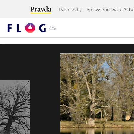
Ďalšie weby:
Správy
Športweb
Auto