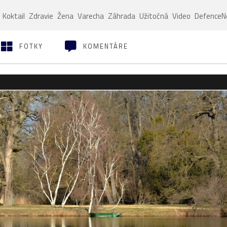
Koktail
Zdravie
Žena
Varecha
Záhrada
Užitočná
Video
Defence
FOTKY
KOMENTÁRE