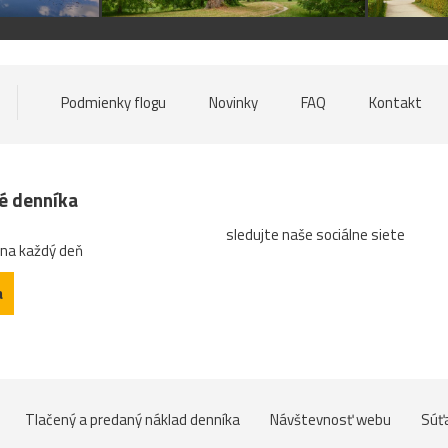
Podmienky flogu
Novinky
FAQ
Kontakt
né denníka
sledujte naše sociálne siete
 na každý deň
a
Tlačený a predaný náklad denníka
Návštevnosť webu
Súť