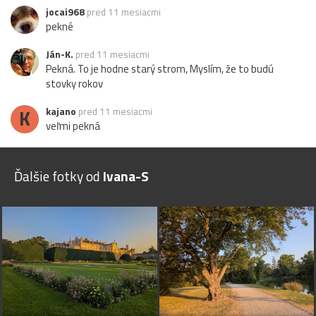
jocai968
pred 11 mesiacmi
pekné
Ján-K.
pred 11 mesiacmi
Pekná. To je hodne starý strom, Myslím, že to budú
stovky rokov
K
kajano
pred 11 mesiacmi
veľmi pekná
Ďalšie fotky od
Ivana-S