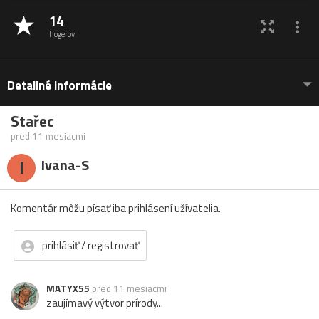
14
flogerov
Detailné informácie
Stařec
pred 11 mesiacmi
I
Ivana-S
Komentár môžu písať iba prihlásení užívatelia.
prihlásiť / registrovať
MATYX55
pred 11 mesiacmi
zaujímavý výtvor prírody...