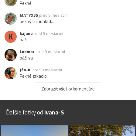
Pekné.
MATYX55
pred 9 mesiacmi
pekný to pohľad...
K
kajano
pred 9 mesiacmi
páči
Ludmar
pred 9 mesiacmi
páči sa
Ján-K.
pred 9 mesiacmi
Pekné zrkadlo
Zobraziť všetky komentáre
Ďalšie fotky od
Ivana-S