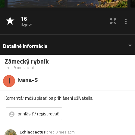
16
flogerov
Detailné informácie
Zámecký rybník
pred 9 mesiacmi
I
Ivana-S
Komentár môžu písať iba prihlásení užívatelia.
prihlásiť / registrovať
Echinocactus
pred 9 mesiacmi