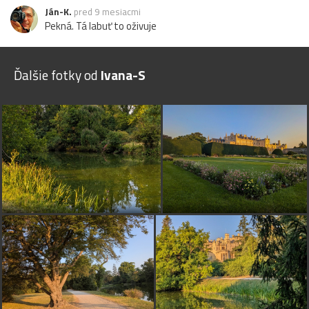
Ján-K.
pred 9 mesiacmi
Pekná. Tá labuť to oživuje
Ďalšie fotky od
Ivana-S