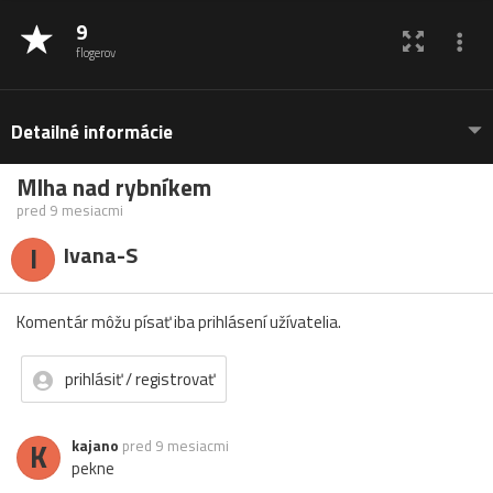
9
flogerov
Detailné informácie
Mlha nad rybníkem
pred 9 mesiacmi
I
Ivana-S
Komentár môžu písať iba prihlásení užívatelia.
prihlásiť / registrovať
K
kajano
pred 9 mesiacmi
pekne