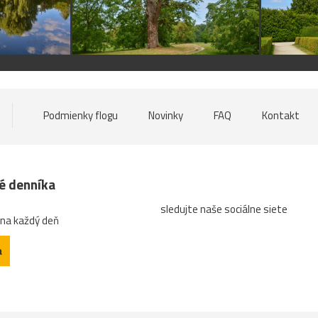
Podmienky flogu
Novinky
FAQ
Kontakt
né denníka
sledujte naše sociálne siete
 na každý deň
a