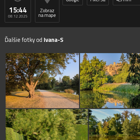
15:44
Zobraz
na mape
08.12.2025
Ďalšie fotky od
Ivana-S