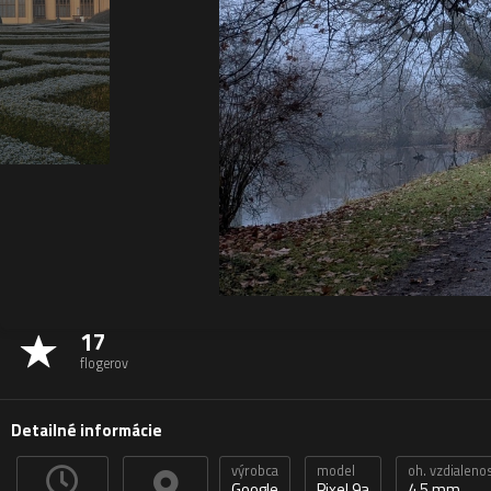
17
flogerov
Detailné informácie
výrobca
model
oh. vzdialeno
Google
Pixel 9a
4,5 mm