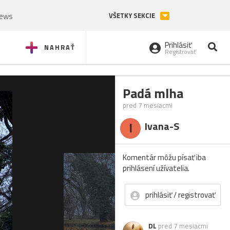
News
VŠETKY SEKCIE
Prihlásiť
NAHRAŤ
Registrovať
Padá mlha
pred 7 mesiacmi
I
Ivana-S
Komentár môžu písať iba
prihlásení užívatelia.
prihlásiť / registrovať
DL
pred 7 mesiacmi