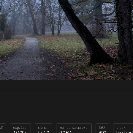
sť
exp. čas
clona
kompenzacia exp.
ISO
blesk
1/100 s
f / 1,7
0,0 EV
390
bez bles