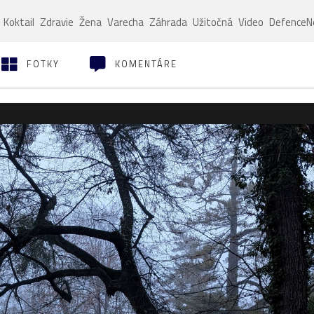
Koktail
Zdravie
Žena
Varecha
Záhrada
Užitočná
Video
Defence
FOTKY
KOMENTÁRE