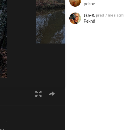
pekne
Ján-K.
pred 7 mesiacmi
Pekná
ku