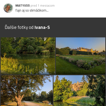
MATYX55
pred 1 mesiacom
fajn aj so slimáčikom...
Ďalšie fotky od
Ivana-S