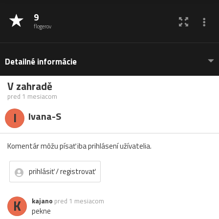
9
flogerov
Detailné informácie
V zahradě
pred 1 mesiacom
I
Ivana-S
Komentár môžu písať iba prihlásení užívatelia.
prihlásiť / registrovať
K
kajano
pred 1 mesiacom
pekne