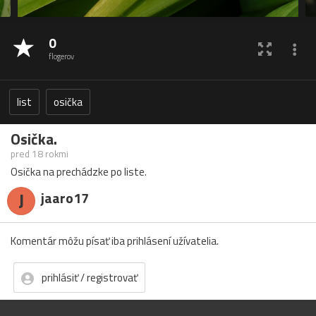
0
flogerov
list
osička
Osička.
pred 18 rokmi
Osička na prechádzke po liste.
J
jaaro17
Komentár môžu písať iba prihlásení užívatelia.
prihlásiť / registrovať