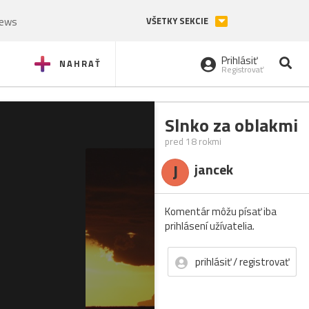
News
VŠETKY SEKCIE
Prihlásiť
NAHRAŤ
Registrovať
Slnko za oblakmi
pred 18 rokmi
J
jancek
Komentár môžu písať iba
prihlásení užívatelia.
prihlásiť / registrovať