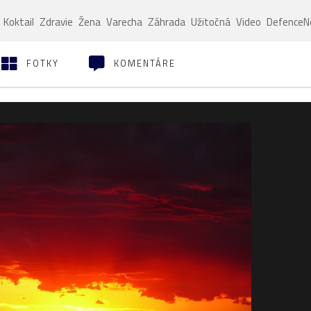
Koktail
Zdravie
Žena
Varecha
Záhrada
Užitočná
Video
Defence
FOTKY
KOMENTÁRE