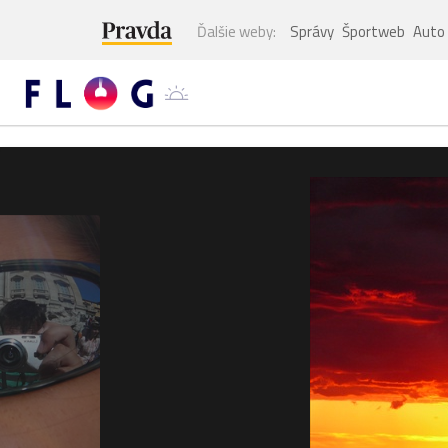
Ďalšie weby:
Správy
Športweb
Auto