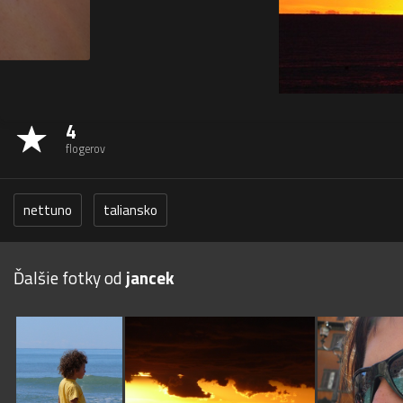
4
flogerov
nettuno
taliansko
Ďalšie fotky od
jancek