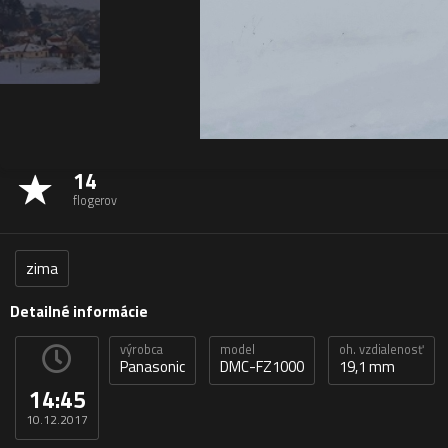
14
flogerov
zima
Detailné informácie
výrobca
model
oh. vzdialenosť
Panasonic
DMC-FZ1000
19,1 mm
14:45
10.12.2017