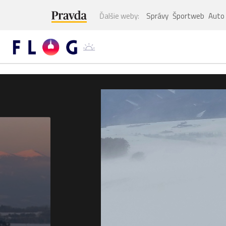
Ďalšie weby:
Správy
Športweb
Auto