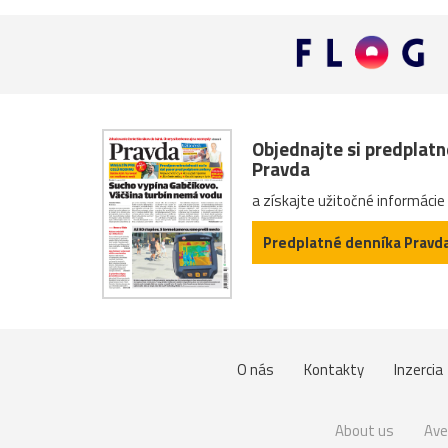
Objednajte si predplat
Pravda
a získajte užitočné informácie
Predplatné denníka Pravd
O nás
Kontakty
Inzercia
About us
Ave