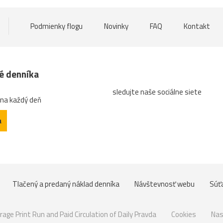
Podmienky flogu
Novinky
FAQ
Kontakt
né denníka
sledujte naše sociálne siete
 na každý deň
a
Tlačený a predaný náklad denníka
Návštevnosť webu
Súť
rage Print Run and Paid Circulation of Daily Pravda
Cookies
Nas