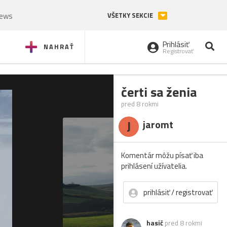
News
VŠETKY SEKCIE
Prihlásiť
NAHRAŤ
Registrovať
čerti sa ženia
pred 8 rokmi
J
jaromt
Komentár môžu písať iba
prihlásení užívatelia.
prihlásiť / registrovať
hasič
pred 8 rokmi