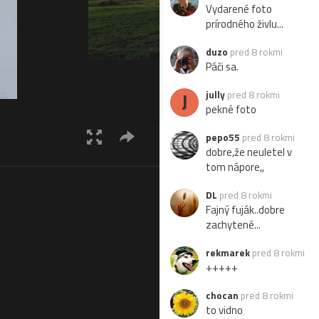
Vydarené foto
prírodného živlu...
duzo
pred 8 rokmi
Páči sa.
J
jully
pred 8 rokmi
pekné foto
pepo55
pred 8 rokmi
dobre,že neuletel v
tom nápore,,
DL
pred 8 rokmi
Fajný fuják..dobre
zachytené...
rekmarek
pred 8 rokmi
+++++
chocan
pred 8 rokmi
to vidno