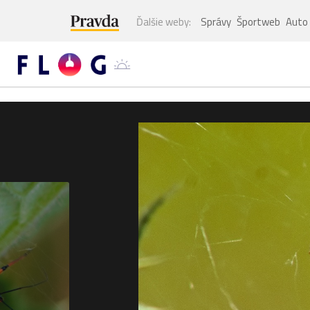
Ďalšie weby:
Správy
Športweb
Auto