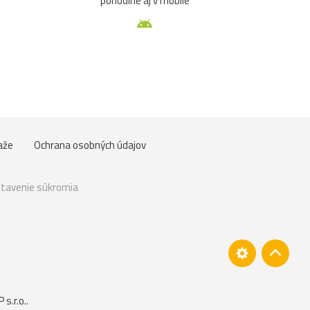
pohodlne aj v mobile
aže
Ochrana osobných údajov
tavenie súkromia
s.r.o.
.