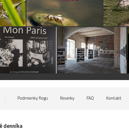
Podmienky flogu
Novinky
FAQ
Kontakt
né denníka