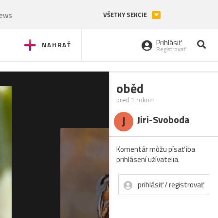
News
VŠETKY SEKCIE
Prihlásiť
NAHRAŤ
Registrovať
oběd
pred 1 rokom
J
Jiri-Svoboda
Komentár môžu písať iba
prihlásení užívatelia.
prihlásiť / registrovať