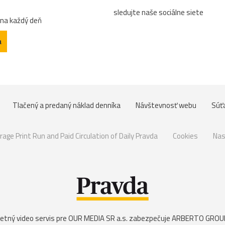
sledujte naše sociálne siete
 na každý deň
a
Tlačený a predaný náklad denníka
Návštevnosť webu
Súť
rage Print Run and Paid Circulation of Daily Pravda
Cookies
Nas
etný video servis pre OUR MEDIA SR a.s. zabezpečuje
ARBERTO GROUP 