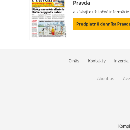
Pravda
a získajte užitočné informácie
Predplatné denníka Pravd
O nás
Kontakty
Inzercia
About us
Ave
Kompl