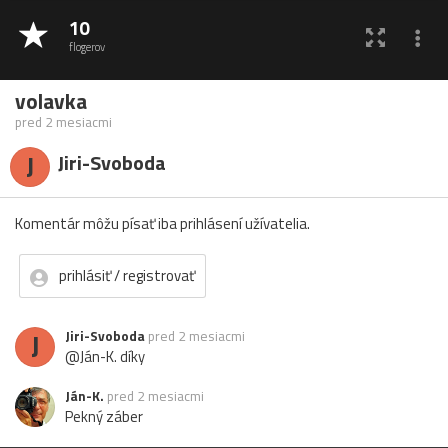
10
flogerov
volavka
pred 2 mesiacmi
J
Jiri-Svoboda
Komentár môžu písať iba prihlásení užívatelia.
prihlásiť / registrovať
J
Jiri-Svoboda
pred 2 mesiacmi
@Ján-K. díky
Ján-K.
pred 2 mesiacmi
Pekný záber