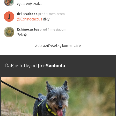
vydarený cvak...
J
Jiri-Svoboda
pred 1 mesiacom
@Echinocactus
díky
Echinocactus
pred 1 mesiacom
Pekný.
J
Jiri-Svoboda
pred 1 mesiacom
Zobraziť všetky komentáre
@kajano
díky
K
kajano
pred 1 mesiacom
Ďalšie fotky od
Jiri-Svoboda
pekne