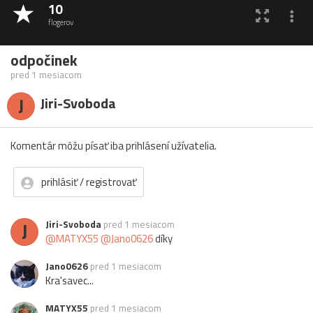
10
flogerov
odpočinek
pred 1 mesiacom
J
Jiri-Svoboda
Komentár môžu písať iba prihlásení užívatelia.
prihlásiť / registrovať
J
Jiri-Svoboda
pred 1 mesiacom
@MATYX55
@Jano0626
díky
Jano0626
pred 1 mesiacom
Kra'savec...
MATYX55
pred 1 mesiacom