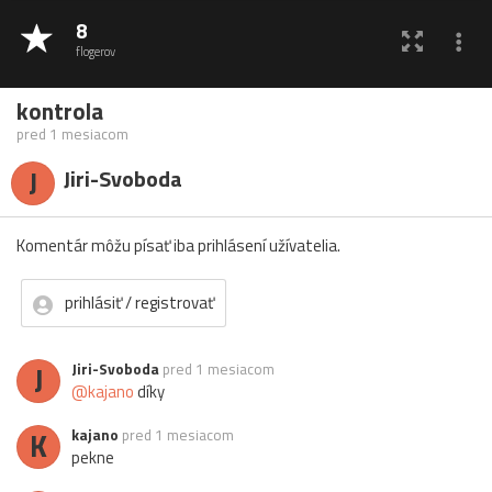
8
flogerov
kontrola
pred 1 mesiacom
J
Jiri-Svoboda
Komentár môžu písať iba prihlásení užívatelia.
prihlásiť / registrovať
J
Jiri-Svoboda
pred 1 mesiacom
@kajano
díky
K
kajano
pred 1 mesiacom
pekne