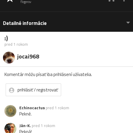
flogerov
Detailné informácie
:)
pred 1 rokom
jocai968
Komentár môžu písať iba prihlásení užívatelia.
prihlásiť / registrovať
Echinocactus
pred 1 rokom
Pekné.
Ján-K.
pred 1 rokom
Pekná!