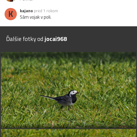
K
kajano
pred 1 rokom
Sám vojak v poli.
Ďalšie fotky od
jocai968