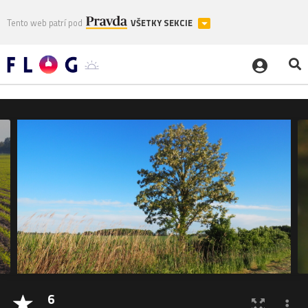
Tento web patrí pod
VŠETKY SEKCIE
6