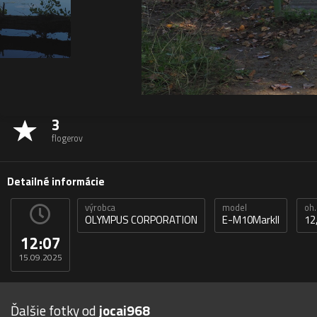
3
flogerov
Detailné informácie
výrobca
model
oh.
OLYMPUS CORPORATION
E-M10MarkII
12
12:07
15.09.2025
Ďalšie fotky od
jocai968