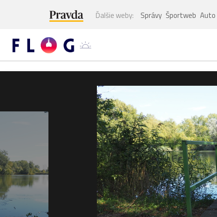
Ďalšie weby:
Správy
Športweb
Auto