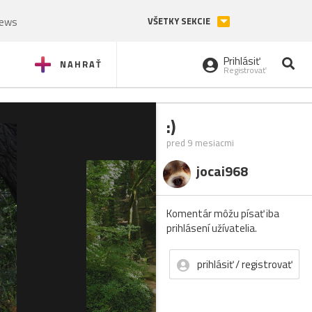
News
VŠETKY SEKCIE
Prihlásiť
NAHRAŤ
Registrovať
:)
pred 9 mesiacmi
jocai968
Komentár môžu písať iba
prihlásení užívatelia.
prihlásiť / registrovať