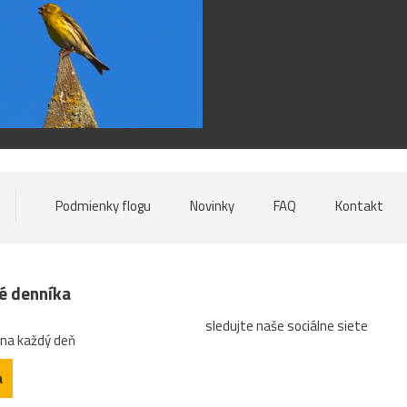
Podmienky flogu
Novinky
FAQ
Kontakt
né denníka
sledujte naše sociálne siete
 na každý deň
a