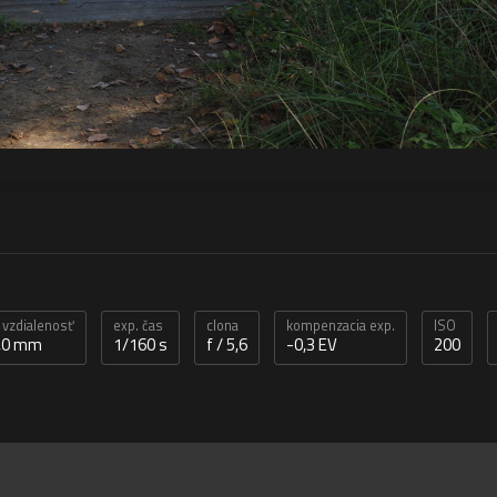
 vzdialenosť
exp. čas
clona
kompenzacia exp.
ISO
,0 mm
1/160 s
f / 5,6
-0,3 EV
200