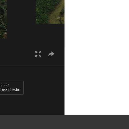
blesk
bez blesku