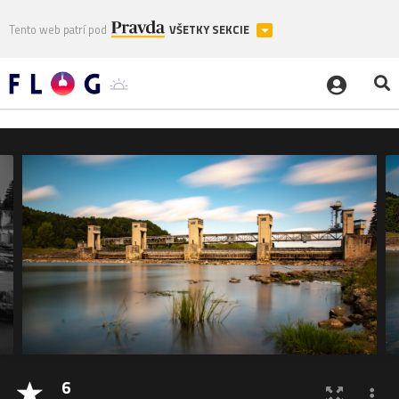
Tento web patrí pod
VŠETKY SEKCIE
6