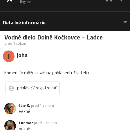
flogerov
Detailné informácie
Vodné dielo Dolné Kočkovce – Ladce
pred 1 rokom
J
joha
Komentár môžu písať iba prihlásení užívatelia.
prihlásiť / registrovať
Ján-K.
pred 1 rokom
Pekné
Ludmar
pred 1 rokom
pekné