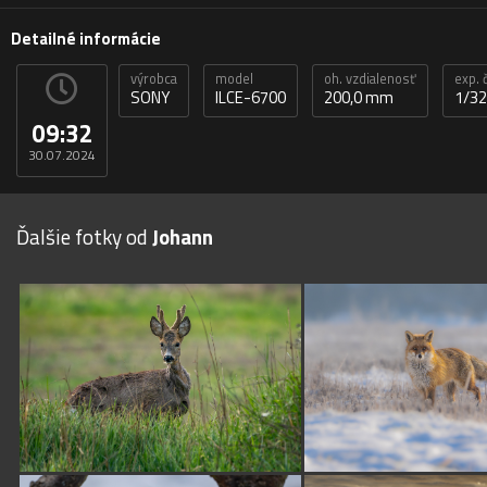
Detailné informácie
výrobca
model
oh. vzdialenosť
exp. 
SONY
ILCE-6700
200,0 mm
1/32
09:32
30.07.2024
Ďalšie fotky od
Johann