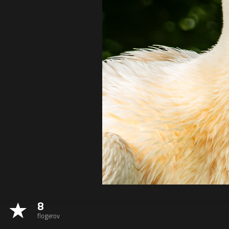
8
flogerov