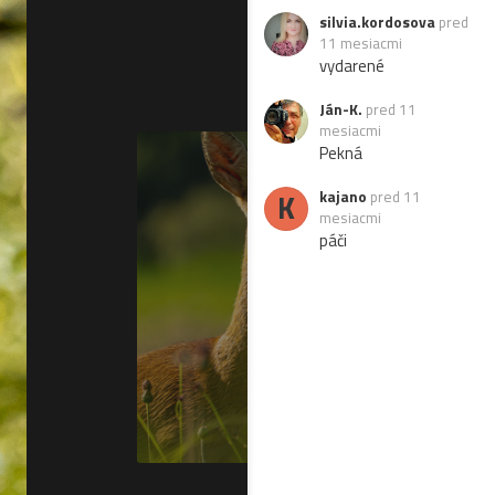
silvia.kordosova
pred
11 mesiacmi
vydarené
Ján-K.
pred 11
mesiacmi
Pekná
K
kajano
pred 11
mesiacmi
páči