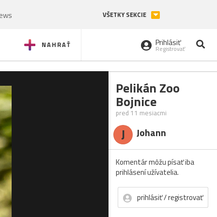
News
VŠETKY SEKCIE
Prihlásiť
NAHRAŤ
Registrovať
Pelikán Zoo
Bojnice
pred 11 mesiacmi
J
Johann
Komentár môžu písať iba
prihlásení užívatelia.
prihlásiť / registrovať