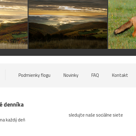
Podmienky flogu
Novinky
FAQ
Kontakt
né denníka
sledujte naše sociálne siete
 na každý deň
a