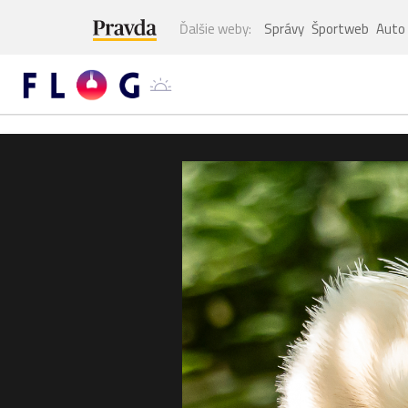
Ďalšie weby:
Správy
Športweb
Auto