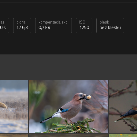
čas
clona
kompenzacia exp.
ISO
blesk
0 s
f / 6,3
0,7 EV
1250
bez blesku