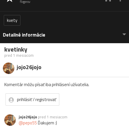
flogerov
kvety
Detailné informácie
kvetinky
pred 1 mesiacom
jojo26jojo
Komentár môžu písať iba prihlásení užívatelia.
prihlásiť / registrovať
jojo26jojo
pred 1 mesiacom
@pepo55
Ďakujem :)