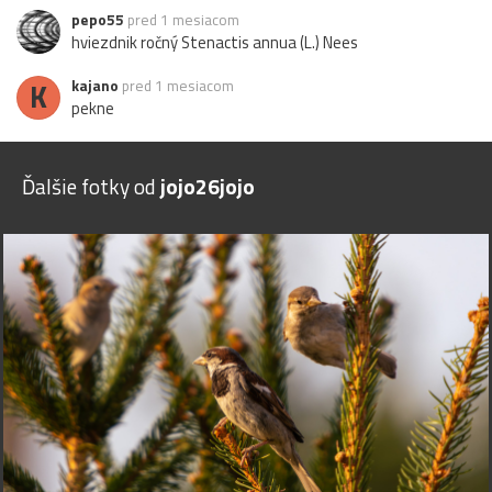
pepo55
pred 1 mesiacom
hviezdnik ročný Stenactis annua (L.) Nees
K
kajano
pred 1 mesiacom
pekne
Ďalšie fotky od
jojo26jojo