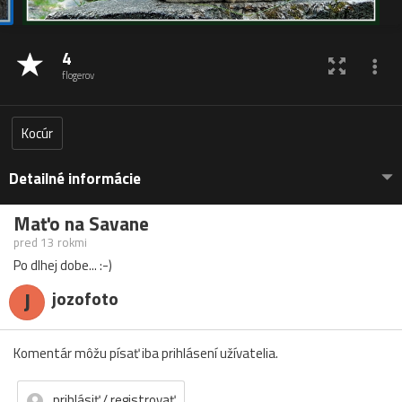
4
flogerov
Kocúr
Detailné informácie
Maťo na Savane
pred 13 rokmi
Po dlhej dobe... :-)
J
jozofoto
Komentár môžu písať iba prihlásení užívatelia.
prihlásiť / registrovať