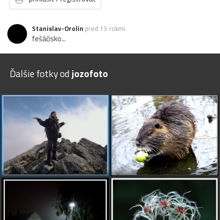
Stanislav-Orolin
pred 13 rokmi
fešáčisko...
Ďalšie fotky od
jozofoto