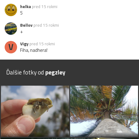
helka
pred 15 rokmi
5
Bellov
pred 15 rokmi
+
V
Vigy
pred 15 rokmi
Fiha, nadhera!
Ďalšie fotky od
pegzley