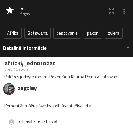
3
flogerov
Afrika
Botswana
cestovanie
pakon
zviera
Detailné informácie
africký jednorožec
pred 15 rokmi
Pakôň s jedným rohom. Rezervácia Khama Rhino v Botswane.
pegzley
Komentár môžu písať iba prihlásení užívatelia.
prihlásiť / registrovať