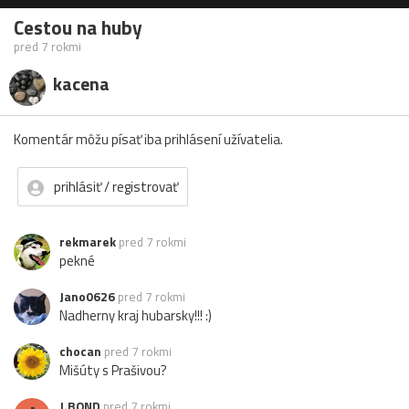
Cestou na huby
pred 7 rokmi
kacena
Komentár môžu písať iba prihlásení užívatelia.
prihlásiť / registrovať
rekmarek
pred 7 rokmi
pekné
Jano0626
pred 7 rokmi
Nadherny kraj hubarsky!!! :)
chocan
pred 7 rokmi
Mišúty s Prašivou?
J.BOND
pred 7 rokmi