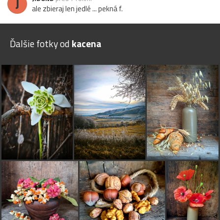
J
ale zbieraj len jedlé ... pekná f.
Ďalšie fotky od
kacena