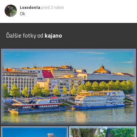
Loxodonta
pred 2 rokmi
Ok
Ďalšie fotky od
kajano