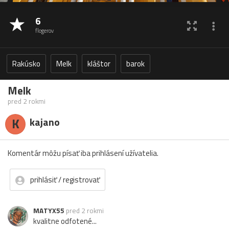
6
flogerov
Rakúsko
Melk
kláštor
barok
Melk
pred 2 rokmi
K
kajano
Komentár môžu písať iba prihlásení užívatelia.
prihlásiť / registrovať
MATYX55
pred 2 rokmi
kvalitne odfotené...