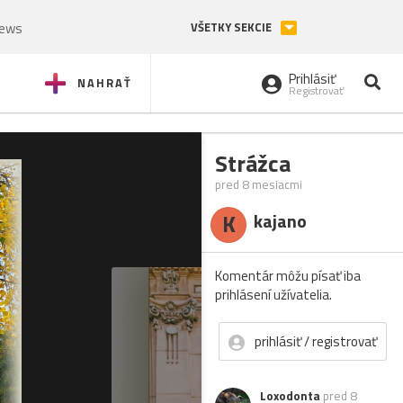
News
VŠETKY SEKCIE
Prihlásiť
NAHRAŤ
Registrovať
Strážca
pred 8 mesiacmi
K
kajano
Komentár môžu písať iba
prihlásení užívatelia.
prihlásiť / registrovať
Loxodonta
pred 8