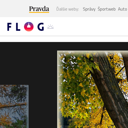
Ďalšie weby:
Správy
Športweb
Auto