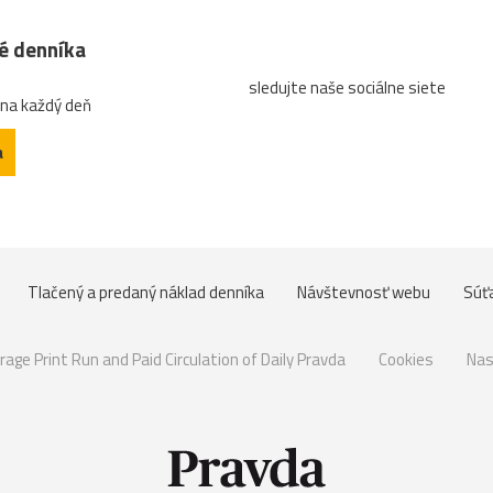
né denníka
sledujte naše sociálne siete
 na každý deň
a
Tlačený a predaný náklad denníka
Návštevnosť webu
Súť
rage Print Run and Paid Circulation of Daily Pravda
Cookies
Nas