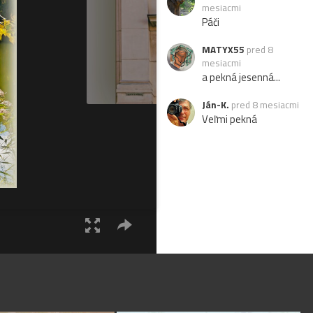
mesiacmi
Páči
MATYX55
pred 8
mesiacmi
a pekná jesenná...
Ján-K.
pred 8 mesiacmi
Veľmi pekná