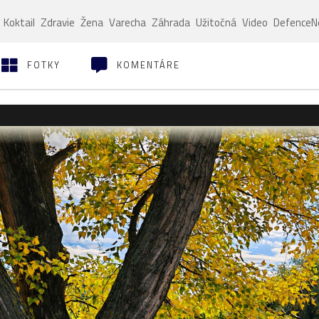
Koktail
Zdravie
Žena
Varecha
Záhrada
Užitočná
Video
Defence
FOTKY
KOMENTÁRE