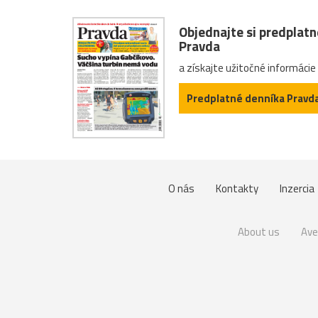
Objednajte si predplat
Pravda
a získajte užitočné informácie
Predplatné denníka Pravd
O nás
Kontakty
Inzercia
About us
Ave