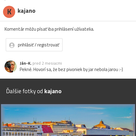
K
kajano
Komentár môžu písať iba prihlásení užívatelia.
prihlásiť / registrovať
Ján-K.
pred 2 mesiacmi
Pekné. Hovorí sa, že bez pivoniek by jar nebola jarou :-)
Ďalšie fotky od
kajano