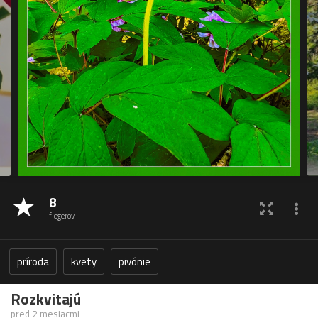
8
flogerov
príroda
kvety
pivónie
Rozkvitajú
pred 2 mesiacmi