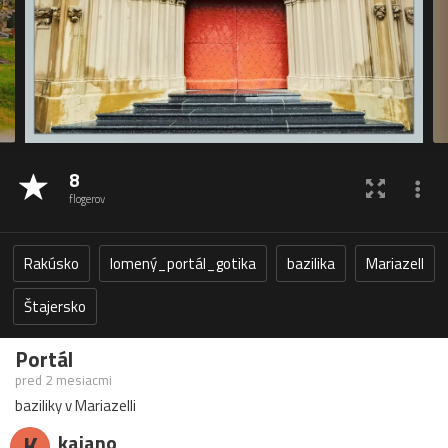
8
flogerov
Rakúsko
lomený_portál_gotika
bazilika
Mariazell
Štajersko
Portál
pred 2 mesiacmi
baziliky v Mariazelli
K
kajano