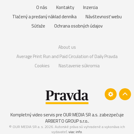
O nás
Kontakty
Inzercia
Tlačený a predaný náklad denníka
Návštevnosť webu
Súťaže
Ochrana osobných údajov
About us
Average Print Run and Paid Circulation of Daily Pravda
Cookies
Nastavenie súkromia
Kompletný video servis pre OUR MEDIA SR a.s. zabezpečuje
ARBERTO GROUP s.r.o.
.
© OUR MEDIA SR a. s. 2026. Autorské práva sú vyhradené a vykonáva ich
vydavateľ,
viac info
.