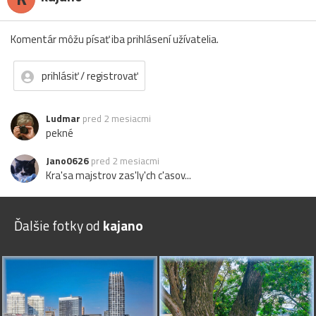
Komentár môžu písať iba prihlásení užívatelia.
prihlásiť / registrovať
Ludmar
pred 2 mesiacmi
pekné
Jano0626
pred 2 mesiacmi
Kra'sa majstrov zas'ly'ch c'asov...
Ďalšie fotky od
kajano