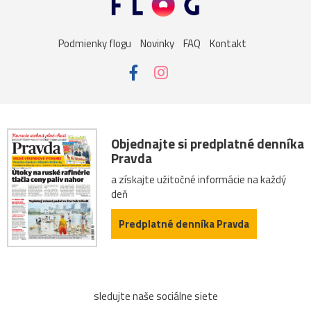
kúpele
námestie
palác
Alpy
Dolná_Krupá
Podmienky flogu
Novinky
FAQ
Kontakt
Mariánka
Albertína
Baden
katedrála
zoo
Habsburgovci
múzeum
rieka
Salzburg
Stoličný_Belehrad
Zwettl
antika
DolnéRakúsko
Objednajte si predplatné denníka
Pravda
Nemecko
rozárium
secesia
Staré_Mesto
a získajte užitočné informácie na každý
deň
balkón
Brno
Draždiak
Grafenegg
Predplatné denníka Pravda
Hlavné_námestie
Linz
Olomouc
Schlosshof
stromy
Székesfehérvár
Trenčín
Čunovo
sledujte naše sociálne siete
Haná
Hofburg
Kroměříž
Melk
most
NKP