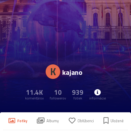
K
kajano
11.4K
10
939
komentárov
followerov
fotiek
informácie
Fotky
Albumy
Obľúbenci
Uložené