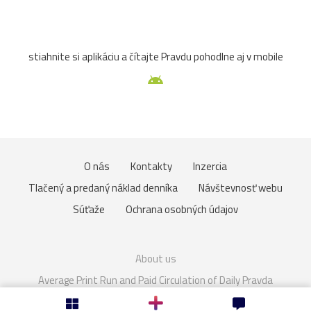
sochy
trhy
večer
Veľká_noc
Vianoce2025
stiahnite si aplikáciu a čítajte Pravdu pohodlne aj v mobile
17.stor.
18.stor.
arcibiskupstvo
kaštieľ
MáriaTerézia
pudlík
Sasko
výstava
zima
zvieratá
brána
Drezden
Eurovea
Graz
O nás
Kontakty
Inzercia
hradby
kaplnka
kapucíni
Karlova_Ves
Tlačený a predaný náklad denníka
Návštevnosť webu
krajina
Malacky
Medolandia
Most_SNP
pes
Súťaže
Ochrana osobných údajov
radnica
ruže
Ružinov
baroková_záhrada
About us
Bory-Vár
cintorín
deti
Fontány
františkáni
Average Print Run and Paid Circulation of Daily Pravda
Cookies
Nastavenie súkromia
jezuiti
kostoly
Linec
nábrežie
parlament