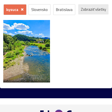
Zobraziť všetky
kysuca
Slovensko
Bratislava
Rakúsko
mesto
príroda
Viedeň
Česko
Dunaj
architektúra
barok
kvety
hrad
záhrada
kostol
Morava
Praha
zámok
jeseň
fontána
kláštor
Maďarsko
park
galéria
gotika
Mariazell
UNESCO
Vianoce
socha
bazilika
Devín
Horehronie
Petržalka
Štajersko
Šumiac
Botanická_záhrada
Danubiana
Pezinok
renesancia
Trnava
dom