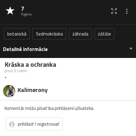
7
flogerov
botanická
Sedmokráska
záhrada
zátišie
Detailné informácie
Kráska a ochranka
pred 9 rokmi
*
Kalimerony
Komentár môžu písať iba prihlásení užívatelia.
prihlásiť / registrovať