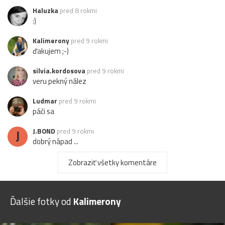
Haluzka
pred 8 rokmi
:)
Kalimerony
pred 9 rokmi
ďakujem ;-)
silvia.kordosova
pred 9 rokmi
veru pekný nález
Ludmar
pred 9 rokmi
páči sa
J
J.BOND
pred 9 rokmi
dobrý nápad ...
Zobraziť všetky komentáre
Ďalšie fotky od
Kalimerony