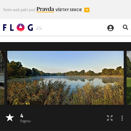
Tento web patrí pod
VŠETKY SEKCIE
4
flogerov