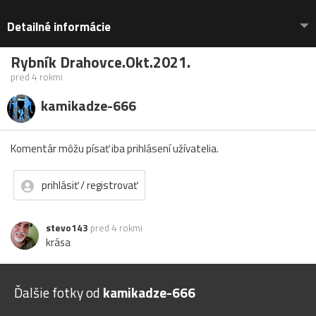
Detailné informácie
Rybník Drahovce.Okt.2021.
pred 4 rokmi
kamikadze-666
Komentár môžu písať iba prihlásení užívatelia.
prihlásiť / registrovať
stevo143
pred 4 rokmi
krása
Ďalšie fotky od
kamikadze-666