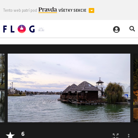
Tento web patrí pod
VŠETKY SEKCIE
6