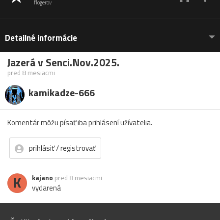
flogerov
Detailné informácie
Jazerá v Senci.Nov.2025.
pred 8 mesiacmi
kamikadze-666
Komentár môžu písať iba prihlásení užívatelia.
prihlásiť / registrovať
K
kajano
pred 8 mesiacmi
vydarená