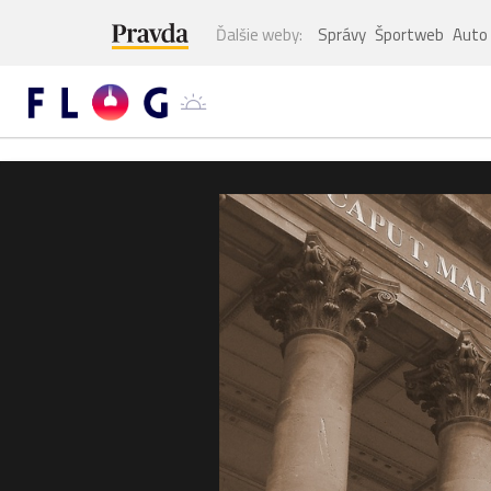
Ďalšie weby:
Správy
Športweb
Auto