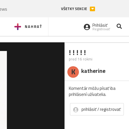
News
VŠETKY SEKCIE
Prihlásiť
NAHRAŤ
Registrovať
! ! ! ! !
pred 16 rokmi
K
katherine
Komentár môžu písať iba
prihlásení užívatelia.
prihlásiť / registrovať