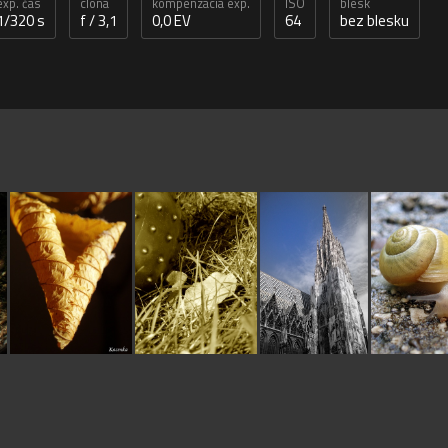
exp. čas
clona
kompenzacia exp.
ISO
blesk
1/320 s
f / 3,1
0,0 EV
64
bez blesku