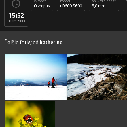
výrobca
model
oh. vzdialenosť
Olympus
uD600,S600
5,8 mm
15:52
10.08.2009
Ďalšie fotky od
katherine