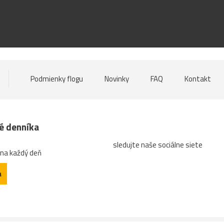
Podmienky flogu
Novinky
FAQ
Kontakt
né denníka
sledujte naše sociálne siete
 na každý deň
a