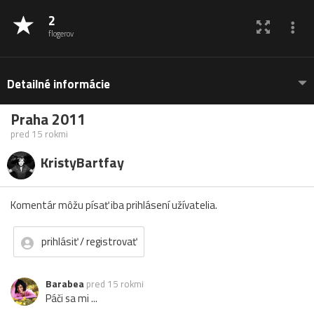
2
flogerov
Detailné informácie
Praha 2011
pred 15 rokmi
KristyBartfay
Komentár môžu písať iba prihlásení užívatelia.
prihlásiť / registrovať
Barabea
pred 15 rokmi
Páči sa mi ...