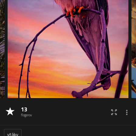
13
flogerov
vtáky