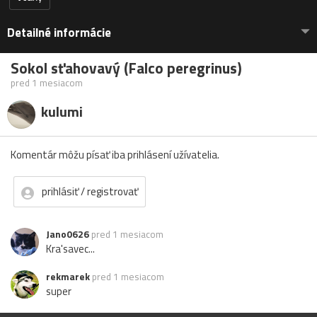
Detailné informácie
Sokol sťahovavý (Falco peregrinus)
pred 1 mesiacom
kulumi
Komentár môžu písať iba prihlásení užívatelia.
prihlásiť / registrovať
Jano0626
pred 1 mesiacom
Kra'savec...
rekmarek
pred 1 mesiacom
super