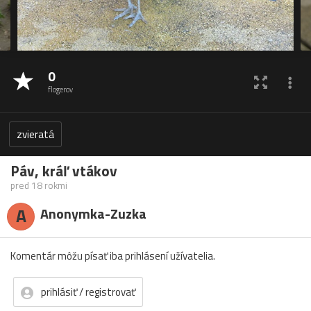
0
flogerov
zvieratá
Páv, kráľ vtákov
pred 18 rokmi
A
Anonymka-Zuzka
Komentár môžu písať iba prihlásení užívatelia.
prihlásiť / registrovať