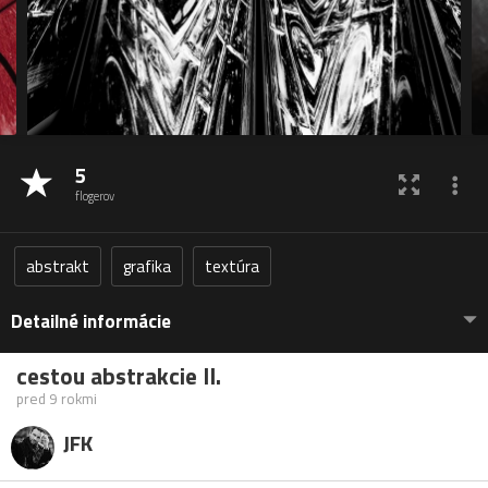
5
flogerov
abstrakt
grafika
textúra
Detailné informácie
cestou abstrakcie II.
pred 9 rokmi
JFK