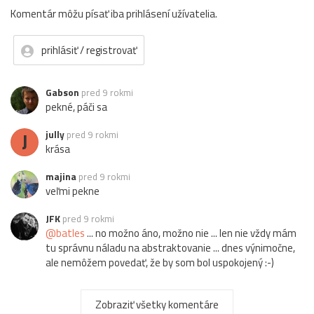
Komentár môžu písať iba prihlásení užívatelia.
prihlásiť / registrovať
Gabson
pred 9 rokmi
pekné, páči sa
J
jully
pred 9 rokmi
krása
majina
pred 9 rokmi
veľmi pekne
JFK
pred 9 rokmi
@batles
... no možno áno, možno nie ... len nie vždy mám
tu správnu náladu na abstraktovanie ... dnes výnimočne,
ale nemôžem povedať, že by som bol uspokojený :-)
B
batles
pred 9 rokmi
V tomto si majster!!
Zobraziť všetky komentáre