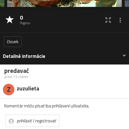
0
flogerov
človek
Detailné informácie
predavač
pred 15 rokmi
Z
zuzulieta
Komentár môžu písať iba prihlásení užívatelia.
prihlásiť / registrovať