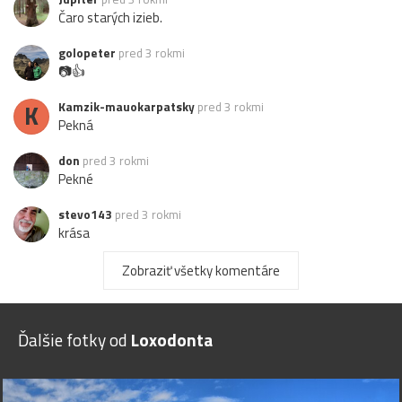
Čaro starých izieb.
golopeter
pred 3 rokmi
📷👍
K
Kamzik-mauokarpatsky
pred 3 rokmi
Pekná
don
pred 3 rokmi
Pekné
stevo143
pred 3 rokmi
krása
Echinocactus
pred 3 rokmi
Zobraziť všetky komentáre
Páči sa mi.
Ďalšie fotky od
Loxodonta