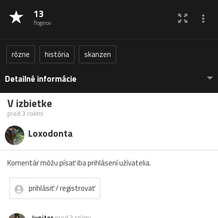
13
flogerov
rôzne
história
skanzen
Detailné informácie
V izbietke
pred 3 rokmi
Loxodonta
Komentár môžu písať iba prihlásení užívatelia.
prihlásiť / registrovať
Jupiter
pred 3 rokmi