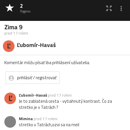
2
flogerov
Zima 9
pred 17 rokmi
Ľ
Ľubomír-Havaš
Komentár môžu písať iba prihlásení užívatelia.
prihlásiť / registrovať
Ľ
Ľubomír-Havaš
pred 17 rokmi
Je to zablatená cesta - vytiahnutý kontrast. Čo za
stretko je v Tatrách ?
Mimina
pred 17 rokmi
stretko v Tatrách,ozvi sa na meil