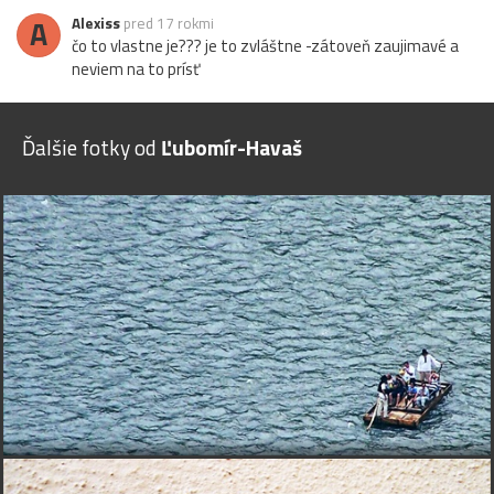
A
Alexiss
pred 17 rokmi
čo to vlastne je??? je to zvláštne -zátoveň zaujimavé a
neviem na to prísť
Ďalšie fotky od
Ľubomír-Havaš