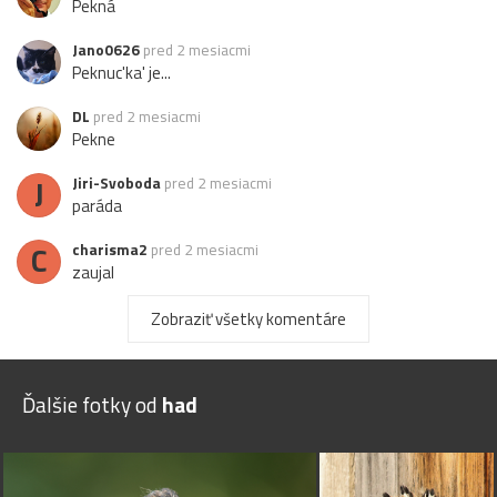
Pekná
Jano0626
pred 2 mesiacmi
Peknuc'ka' je...
DL
pred 2 mesiacmi
Pekne
J
Jiri-Svoboda
pred 2 mesiacmi
paráda
C
charisma2
pred 2 mesiacmi
zaujal
Zobraziť všetky komentáre
Ďalšie fotky od
had