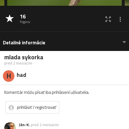
16
flogerov
Detailné informácie
mlada sykorka
pred 2 mesiacmi
H
had
Komentár môžu písať iba prihlásení užívatelia.
prihlásiť / registrovať
Ján-K.
pred 2 mesiacmi