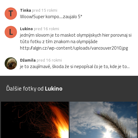
T
Tinka
pred 15 rokmi
Woow!Super kompo....zaujalo 5*
L
Lukino
pred 16 rokmi
jedným slovom je to maskot olympijskych hier porovnaj si
túto fotku z tím znakom na olympijáde
http://algin.cz/wp-content/uploads/vancouver2010.jpg
Džamila
pred 16 rokmi
je to zaujímavé, škoda že si nepopísal čo je to, kde je to...
Ďalšie fotky od
Lukino