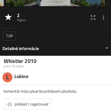
2
flogerov
TOP
Detailné informácie
Whistler 2010
pred 16 rokmi
L
Lukino
Komentár môžu písať iba prihlásení užívatelia.
prihlásiť / registrovať