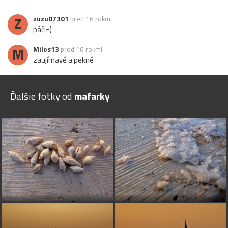
Z
zuzu07301
pred 16 rokmi
páči=)
M
Milos13
pred 16 rokmi
zaujímavé a pekné
Ďalšie fotky od
mafarky