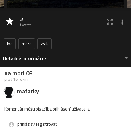
2
flogerov
lod
more
vrak
Detailné informácie
na mori 03
pred 16 rokmi
mafarky
Komentár môžu písať iba prihlásení užívatelia.
prihlásiť / registrovať