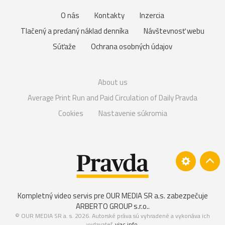
O nás
Kontakty
Inzercia
Tlačený a predaný náklad denníka
Návštevnosť webu
Súťaže
Ochrana osobných údajov
About us
Average Print Run and Paid Circulation of Daily Pravda
Cookies
Nastavenie súkromia
Kompletný video servis pre OUR MEDIA SR a.s. zabezpečuje
ARBERTO GROUP s.r.o.
.
© OUR MEDIA SR a. s. 2026. Autorské práva sú vyhradené a vykonáva ich
vydavateľ,
viac info
.